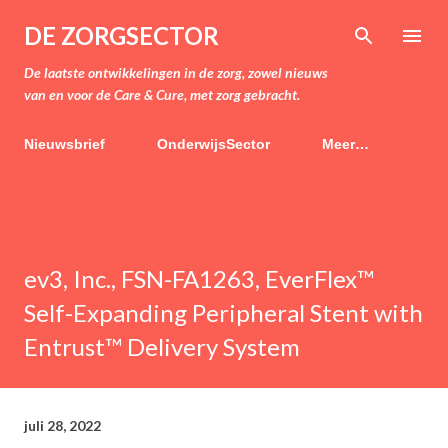
Doorgaan naar hoofdcontent
DE ZORGSECTOR
De laatste ontwikkelingen in de zorg, zowel nieuws
van en voor de Care & Cure, met zorg gebracht.
Nieuwsbrief
OnderwijsSector
Meer…
ev3, Inc., FSN-FA1263, EverFlex™
Self-Expanding Peripheral Stent with
Entrust™ Delivery System
juli 28, 2022