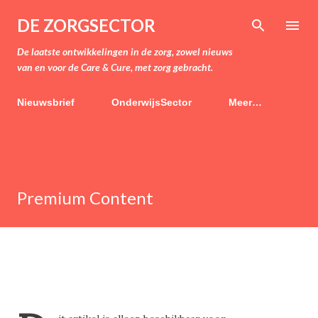
Doorgaan naar hoofdcontent
DE ZORGSECTOR
De laatste ontwikkelingen in de zorg, zowel nieuws
van en voor de Care & Cure, met zorg gebracht.
Nieuwsbrief
OnderwijsSector
Meer…
Premium Content