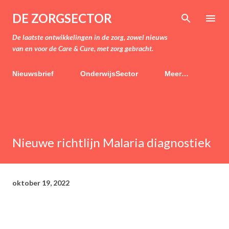
Doorgaan naar hoofdcontent
DE ZORGSECTOR
De laatste ontwikkelingen in de zorg, zowel nieuws
van en voor de Care & Cure, met zorg gebracht.
Nieuwsbrief
OnderwijsSector
Meer…
Nieuwe richtlijn Malaria diagnostiek
oktober 19, 2022