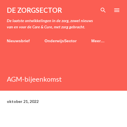
Doorgaan naar hoofdcontent
DE ZORGSECTOR
De laatste ontwikkelingen in de zorg, zowel nieuws
van en voor de Care & Cure, met zorg gebracht.
Nieuwsbrief
OnderwijsSector
Meer…
AGM-bijeenkomst
oktober 21, 2022