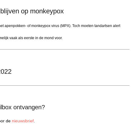
 blijven op monkeypox
om het apenpokken- of monkeypox virus (MPX). Toch moeten tandartsen alert
elijk vaak als eerste in de mond voor.
2022
ilbox ontvangen?
voor de
nieuwsbrief
.