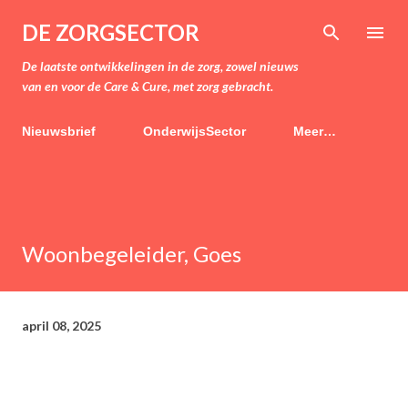
Doorgaan naar hoofdcontent
DE ZORGSECTOR
De laatste ontwikkelingen in de zorg, zowel nieuws
van en voor de Care & Cure, met zorg gebracht.
Nieuwsbrief
OnderwijsSector
Meer…
Woonbegeleider, Goes
april 08, 2025