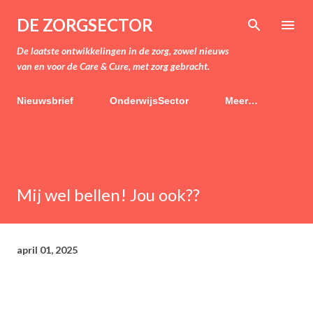
Doorgaan naar hoofdcontent
DE ZORGSECTOR
De laatste ontwikkelingen in de zorg, zowel nieuws
van en voor de Care & Cure, met zorg gebracht.
Nieuwsbrief
OnderwijsSector
Meer…
Mij wel bellen! Jou ook??
april 01, 2025