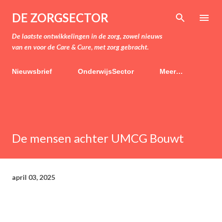
Doorgaan naar hoofdcontent
DE ZORGSECTOR
De laatste ontwikkelingen in de zorg, zowel nieuws
van en voor de Care & Cure, met zorg gebracht.
Nieuwsbrief
OnderwijsSector
Meer…
De mensen achter UMCG Bouwt
april 03, 2025