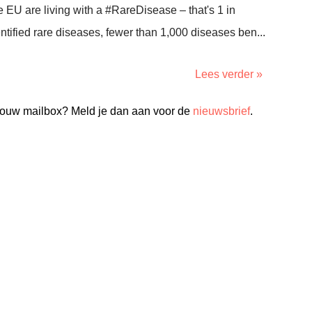
e EU are living with a #RareDisease – that's 1 in
tified rare diseases, fewer than 1,000 diseases ben...
Lees verder »
n jouw mailbox? Meld je dan aan voor de
nieuwsbrief
.