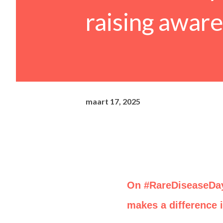
raising aware
maart 17, 2025
On #RareDiseaseDay,
makes a difference 