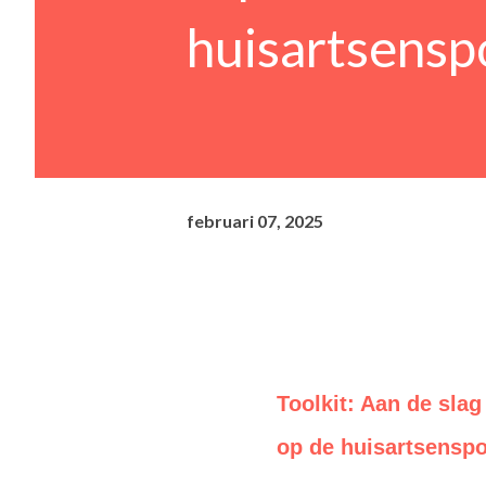
huisartsens
februari 07, 2025
Toolkit: Aan de sla
op de huisartsensp