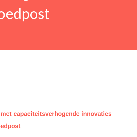
poedpost
g met capaciteitsverhogende innovaties
oedpost