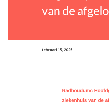
van de afgelo
februari 15, 2025
Radboudumc Hoofdge
ziekenhuis van de af