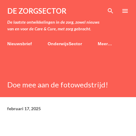
Doorgaan naar hoofdcontent
DE ZORGSECTOR
De laatste ontwikkelingen in de zorg, zowel nieuws
van en voor de Care & Cure, met zorg gebracht.
Nieuwsbrief
OnderwijsSector
Meer…
Doe mee aan de fotowedstrijd!
februari 17, 2025