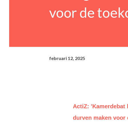
voor de toek
februari 12, 2025
ActiZ: 'Kamerdebat 
durven maken voor 