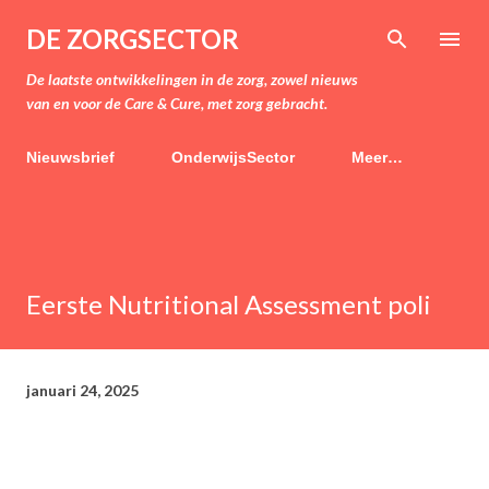
Doorgaan naar hoofdcontent
DE ZORGSECTOR
De laatste ontwikkelingen in de zorg, zowel nieuws
van en voor de Care & Cure, met zorg gebracht.
Nieuwsbrief
OnderwijsSector
Meer…
Eerste Nutritional Assessment poli
januari 24, 2025