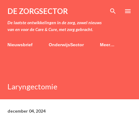
Doorgaan naar hoofdcontent
DE ZORGSECTOR
De laatste ontwikkelingen in de zorg, zowel nieuws
van en voor de Care & Cure, met zorg gebracht.
Nieuwsbrief
OnderwijsSector
Meer…
Laryngectomie
december 04, 2024