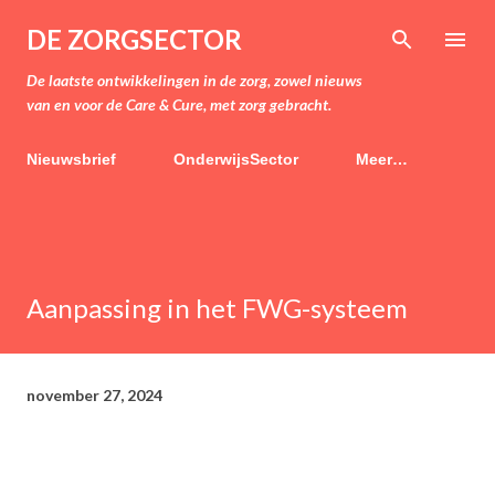
Doorgaan naar hoofdcontent
DE ZORGSECTOR
De laatste ontwikkelingen in de zorg, zowel nieuws
van en voor de Care & Cure, met zorg gebracht.
Nieuwsbrief
OnderwijsSector
Meer…
Aanpassing in het FWG-systeem
november 27, 2024