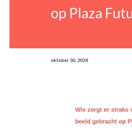
op Plaza Fut
oktober 30, 2024
Wie zorgt er straks
beeld gebracht op P