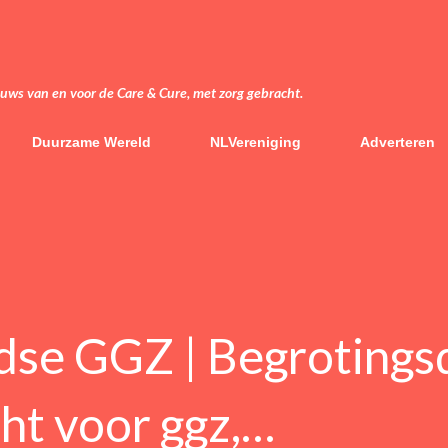
Doorgaan naar hoofdcontent
euws van en voor de Care & Cure, met zorg gebracht.
Duurzame Wereld
NLVereniging
Adverteren
dse GGZ | Begrotings
t voor ggz,…