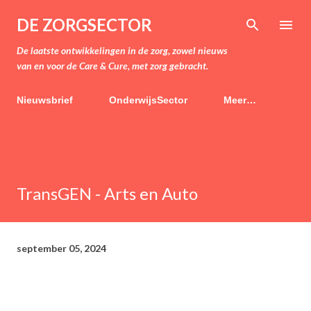
Doorgaan naar hoofdcontent
DE ZORGSECTOR
De laatste ontwikkelingen in de zorg, zowel nieuws
van en voor de Care & Cure, met zorg gebracht.
Nieuwsbrief
OnderwijsSector
Meer…
TransGEN - Arts en Auto
september 05, 2024