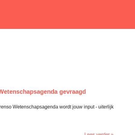
 Wetenschapsagenda gevraagd
renso Wetenschapsagenda wordt jouw input - uiterlijk
Lees verder »