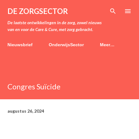
Doorgaan naar hoofdcontent
DE ZORGSECTOR
De laatste ontwikkelingen in de zorg, zowel nieuws
van en voor de Care & Cure, met zorg gebracht.
Nieuwsbrief
OnderwijsSector
Meer…
Congres Suïcide
augustus 26, 2024