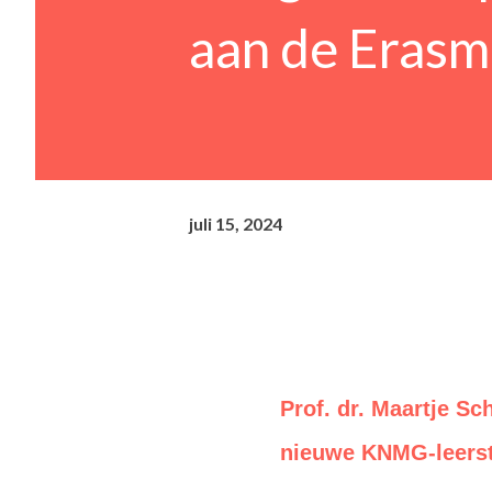
aan de Erasm
juli 15, 2024
Prof. dr. Maartje S
nieuwe KNMG-leerst