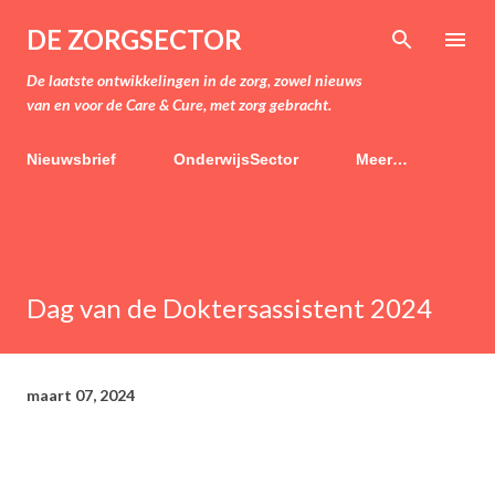
Doorgaan naar hoofdcontent
DE ZORGSECTOR
De laatste ontwikkelingen in de zorg, zowel nieuws
van en voor de Care & Cure, met zorg gebracht.
Nieuwsbrief
OnderwijsSector
Meer…
Dag van de Doktersassistent 2024
maart 07, 2024