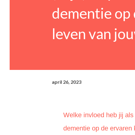
dementie op 
leven van jouw
april 26, 2023
Welke invloed heb jij al
dementie op de ervaren k