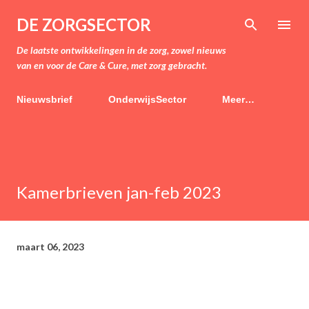
Doorgaan naar hoofdcontent
DE ZORGSECTOR
De laatste ontwikkelingen in de zorg, zowel nieuws
van en voor de Care & Cure, met zorg gebracht.
Nieuwsbrief
OnderwijsSector
Meer…
Kamerbrieven jan-feb 2023
maart 06, 2023