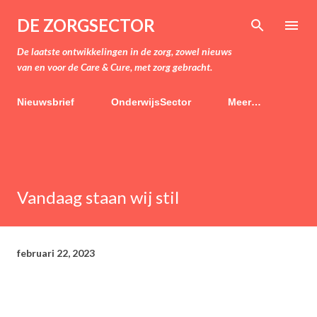
Doorgaan naar hoofdcontent
DE ZORGSECTOR
De laatste ontwikkelingen in de zorg, zowel nieuws
van en voor de Care & Cure, met zorg gebracht.
Nieuwsbrief
OnderwijsSector
Meer…
Vandaag staan wij stil
februari 22, 2023