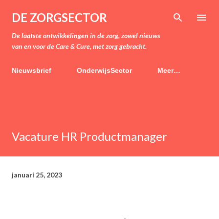
Doorgaan naar hoofdcontent
DE ZORGSECTOR
De laatste ontwikkelingen in de zorg, zowel nieuws
van en voor de Care & Cure, met zorg gebracht.
Nieuwsbrief
OnderwijsSector
Meer…
Vacature HR Productmanager
januari 25, 2023