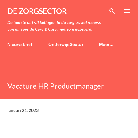
Doorgaan naar hoofdcontent
DE ZORGSECTOR
De laatste ontwikkelingen in de zorg, zowel nieuws
van en voor de Care & Cure, met zorg gebracht.
Nieuwsbrief
OnderwijsSector
Meer…
Vacature HR Productmanager
januari 21, 2023