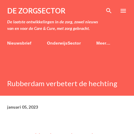
Doorgaan naar hoofdcontent
DE ZORGSECTOR
De laatste ontwikkelingen in de zorg, zowel nieuws
van en voor de Care & Cure, met zorg gebracht.
Nieuwsbrief
OnderwijsSector
Meer…
Rubberdam verbetert de hechting
januari 05, 2023