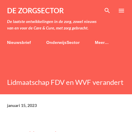
Doorgaan naar hoofdcontent
DE ZORGSECTOR
De laatste ontwikkelingen in de zorg, zowel nieuws
van en voor de Care & Cure, met zorg gebracht.
Nieuwsbrief
OnderwijsSector
Meer…
Lidmaatschap FDV en WVF verandert
januari 15, 2023