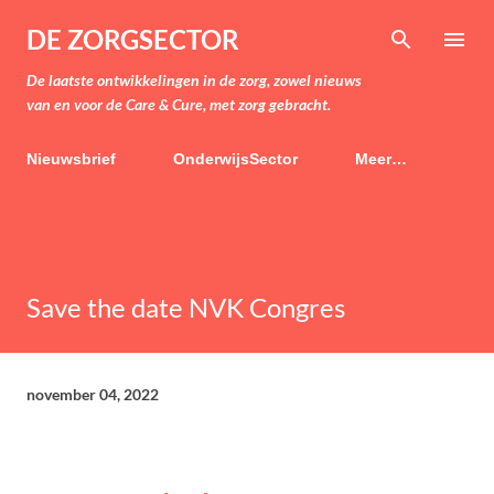
Doorgaan naar hoofdcontent
DE ZORGSECTOR
De laatste ontwikkelingen in de zorg, zowel nieuws
van en voor de Care & Cure, met zorg gebracht.
Nieuwsbrief
OnderwijsSector
Meer…
Save the date NVK Congres
november 04, 2022