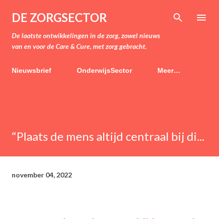
Doorgaan naar hoofdcontent
DE ZORGSECTOR
De laatste ontwikkelingen in de zorg, zowel nieuws
van en voor de Care & Cure, met zorg gebracht.
Nieuwsbrief
OnderwijsSector
Meer…
“Plaats de mens altijd centraal bij di...
november 04, 2022