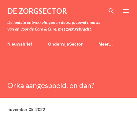
Doorgaan naar hoofdcontent
DE ZORGSECTOR
De laatste ontwikkelingen in de zorg, zowel nieuws
van en voor de Care & Cure, met zorg gebracht.
Nieuwsbrief
OnderwijsSector
Meer…
Orka aangespoeld, en dan?
november 05, 2022