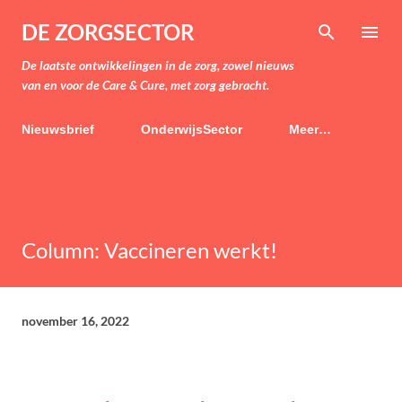
Doorgaan naar hoofdcontent
DE ZORGSECTOR
De laatste ontwikkelingen in de zorg, zowel nieuws
van en voor de Care & Cure, met zorg gebracht.
Nieuwsbrief
OnderwijsSector
Meer…
Column: Vaccineren werkt!
november 16, 2022